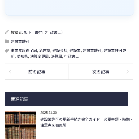
投稿者:
坂下 慶門（行政書士）
建設業許可
事業年度終了届
,
名古屋
,
建設会社
,
建設業
,
建設業許可
,
建設業許可更
新
,
愛知県
,
決算変更届
,
決算届
,
行政書士
前の記事
次の記事
関連記事
2025.11.30
建設業許可の更新手続き完全ガイド｜必要書類・時期・
注意点を徹底解…