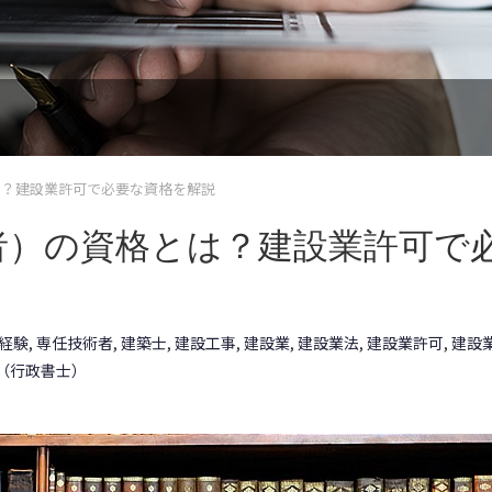
は？建設業許可で必要な資格を解説
者）の資格とは？建設業許可で
経験
,
専任技術者
,
建築士
,
建設工事
,
建設業
,
建設業法
,
建設業許可
,
建設
（行政書士）