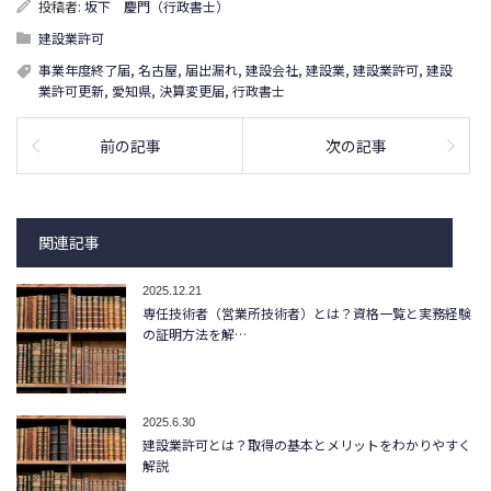
投稿者:
坂下 慶門（行政書士）
建設業許可
事業年度終了届
,
名古屋
,
届出漏れ
,
建設会社
,
建設業
,
建設業許可
,
建設
業許可更新
,
愛知県
,
決算変更届
,
行政書士
前の記事
次の記事
関連記事
2025.12.21
専任技術者（営業所技術者）とは？資格一覧と実務経験
の証明方法を解…
2025.6.30
建設業許可とは？取得の基本とメリットをわかりやすく
解説