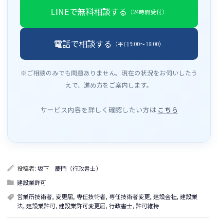
LINEで無料相談する
（24時間受付）
電話で相談する
（平日9:00〜18:00）
※ご相談のみでも問題ありません。現在の状況をお伺いしたう
えで、進め方をご案内します。
サービス内容を詳しく確認したい方は
こちら
投稿者:
坂下 慶門（行政書士）
建設業許可
営業所技術者
,
変更届
,
専任技術者
,
専任技術者変更
,
建設会社
,
建設業
法
,
建設業許可
,
建設業許可変更届
,
行政書士
,
許可維持