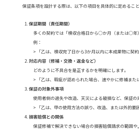
保証条項を設計する際は、以下の項目を具体的に定めるこ
保証期間（責任期間）
多くの契約では「検収合格日から○か月（または○年
例：
> 「乙は、検収完了日から3か月以内に本成果物に契
対応内容（修補・交換・返金など）
どのように不具合を是正するかを明確にします。
> 「乙は、瑕疵が認められた場合、速やかに修補また
保証の対象外事項
使用者側の過失や改造、天災による破損など、保証の
> 「乙は、甲の使用方法の誤り、改造、または外的要
損害賠償との関係
保証修補で解決できない場合の損害賠償請求の範囲や