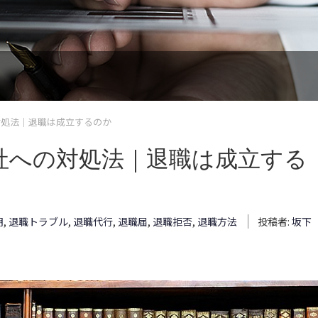
対処法｜退職は成立するのか
社への対処法｜退職は成立する
明
,
退職トラブル
,
退職代行
,
退職届
,
退職拒否
,
退職方法
投稿者:
坂