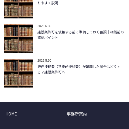
りやすく説明
2026.6.30
建設業許可を依頼する前に準備しておく書類｜相談前の
確認ポイント
2026.5.30
専任技術者（営業所技術者）が退職した場合はどうす
る？建設業許可へ…
HOME
事務所案内