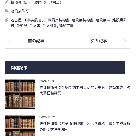
投稿者:
坂下 慶門（行政書士）
建設業許可
名古屋
,
工事契約書
,
工事請負契約書
,
建設業契約書
,
建設業法
,
建設業許
可
,
愛知県
,
注文書
,
注文請書
,
追加工事
前の記事
次の記事
関連記事
2026.6.29
専任技術者の証明で請求書しかない場合｜建設業許可の
実務経験確認
2025.12.21
専任技術者（営業所技術者）とは？資格一覧と実務経験
の証明方法を解…