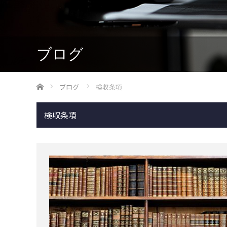
ブログ
ホーム
ブログ
検収条項
検収条項