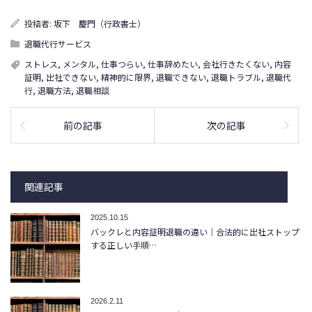
投稿者:
坂下 慶門（行政書士）
退職代行サービス
ストレス
,
メンタル
,
仕事つらい
,
仕事辞めたい
,
会社行きたくない
,
内容
証明
,
出社できない
,
精神的に限界
,
退職できない
,
退職トラブル
,
退職代
行
,
退職方法
,
退職相談
前の記事
次の記事
関連記事
2025.10.15
バックレと内容証明退職の違い｜合法的に出社ストップ
する正しい手順…
2026.2.11