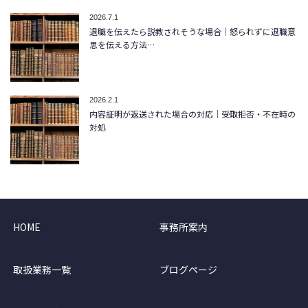
2026.7.1
退職を伝えたら説教されそうな場合｜怒られずに退職意
思を伝える方法…
2026.2.1
内容証明が返送された場合の対応｜受取拒否・不在時の
対処
HOME
事務所案内
取扱業務一覧
ブログページ