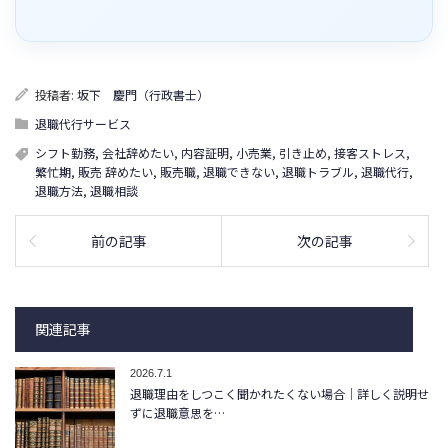
投稿者:
坂下 慶門（行政書士）
退職代行サービス
シフト勤務
,
会社辞めたい
,
内容証明
,
小売業
,
引き止め
,
接客ストレス
,
繁忙期
,
販売 辞めたい
,
販売職
,
退職できない
,
退職トラブル
,
退職代行
,
退職方法
,
退職相談
前の記事
次の記事
関連記事
2026.7.1
退職理由をしつこく聞かれたくない場合｜詳しく説明せ
ずに退職意思を…