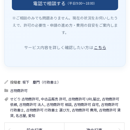
電話で相談する
（平日9:00〜18:00）
※ご相談のみでも問題ありません。現在の状況をお伺いしたう
えで、許可の必要性・申請の進め方・費用の目安をご案内しま
す。
サービス内容を詳しく確認したい方は
こちら
投稿者:
坂下 慶門（行政書士）
古物商許可
せどり 古物商許可
,
中古品販売 許可
,
古物商許可 URL届出
,
古物商許可
依頼
,
古物商許可 法人
,
古物商許可 相談
,
古物商許可 自宅
,
古物商許可
行政書士
,
古物商許可 行政書士 選び方
,
古物商許可 費用
,
古物商許可 賃
貸
,
名古屋
,
愛知