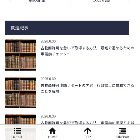
前の記事
次の記事
関連記事
2026.6.30
古物商許可を急いで取得する方法｜最短で進めるための
申請前チェック…
2026.6.30
古物商許可申請サポートの内容｜行政書士に依頼できる
ことを解説
2026.6.30
古物商許可を最短で取得する方法｜申請前の手戻りを減
らす進め方
MENU
HOME
TOP
SIDEBAR