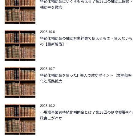
持続化補助金はいくらもらえる？第19回の補助上限額・
補助率を徹底…
2025.10.6
持続化補助金の補助対象経費で使えるもの・使えないも
の【最新解説】…
2025.10.7
持続化補助金を使ったIT導入の成功ポイント【業務効率
化と販路拡大…
2025.10.2
小規模事業者持続化補助金とは？第19回の制度概要を行
政書士がわか…