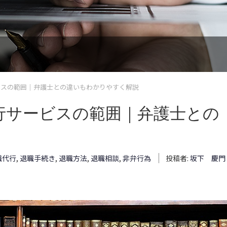
ビスの範囲｜弁護士との違いもわかりやすく解説
行サービスの範囲｜弁護士との
職代行
,
退職手続き
,
退職方法
,
退職相談
,
非弁行為
投稿者:
坂下 慶門