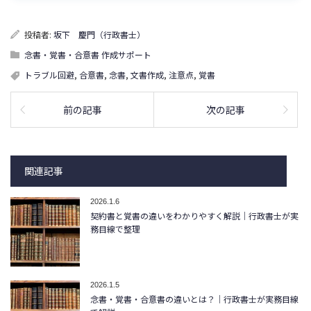
投稿者:
坂下 慶門（行政書士）
念書・覚書・合意書 作成サポート
トラブル回避
,
合意書
,
念書
,
文書作成
,
注意点
,
覚書
前の記事
次の記事
関連記事
2026.1.6
契約書と覚書の違いをわかりやすく解説｜行政書士が実
務目線で整理
2026.1.5
念書・覚書・合意書の違いとは？｜行政書士が実務目線