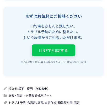
まずはお気軽にご相談ください
口約束をきちんと残したい、
トラブル予防のために整えたい、
という段階からご相談いただけます。
LINEで相談する
※行政書士が内容を確認のうえ、ご返信いたします
投稿者:
坂下 慶門（行政書士）
念書・覚書・合意書 作成サポート
トラブル予防
,
合意書
,
念書
,
文書作成
,
簡易契約書
,
覚書